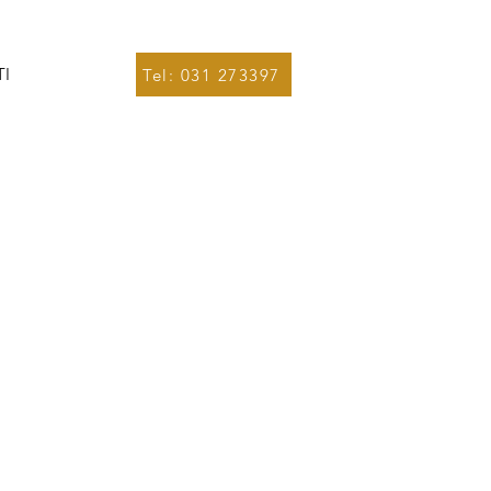
I
Tel: 031 273397